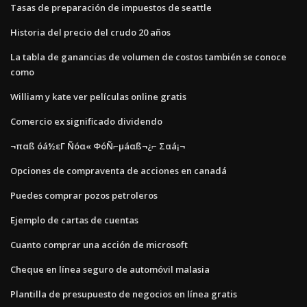
Tasas de preparación de impuestos de seattle
Historia del precio del crudo 20 años
La tabla de ganancias de volumen de costos también se conoce
como
William y kate ver películas online gratis
Comercio ex significado dividendo
¬παß óá½εΓ Ñóα« ΦóÑ⌐µáαß¬¿⌐ Σαá¡¬
Opciones de compraventa de acciones en canadá
Puedes comprar pozos petroleros
Ejemplo de cartas de cuentas
Cuanto comprar una acción de microsoft
Cheque en línea seguro de automóvil malasia
Plantilla de presupuesto de negocios en línea gratis